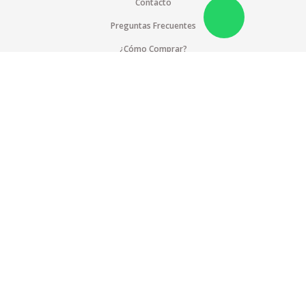
Contacto
Preguntas Frecuentes
¿Cómo Comprar?
Pagos Internacionales
Cobertura
Suscríbete a nuestra lista de correos
Blog
Compromiso Social