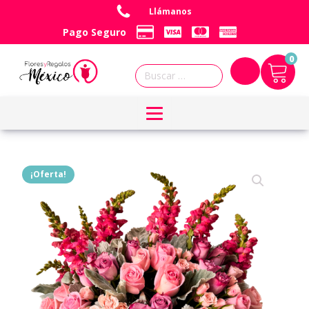
Llámanos
Pago Seguro
0
Buscar:
¡Oferta!