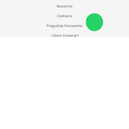
Nosotros
Contacto
Preguntas Frecuentes
¿Cómo Comprar?
Pagos Internacionales
Cobertura
Suscríbete a nuestra lista de correos
Blog