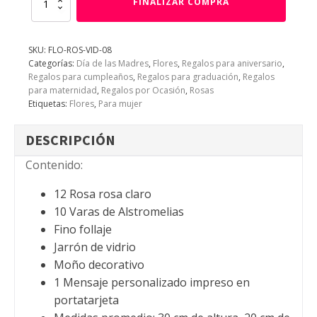
FINALIZAR COMPRA
y
Alstroemelias!
cantidad
SKU:
FLO-ROS-VID-08
Categorías:
Día de las Madres
,
Flores
,
Regalos para aniversario
,
Regalos para cumpleaños
,
Regalos para graduación
,
Regalos
para maternidad
,
Regalos por Ocasión
,
Rosas
Etiquetas:
Flores
,
Para mujer
DESCRIPCIÓN
Contenido:
12 Rosa rosa claro
10 Varas de Alstromelias
Fino follaje
Jarrón de vidrio
Moño decorativo
1 Mensaje personalizado impreso en
portatarjeta