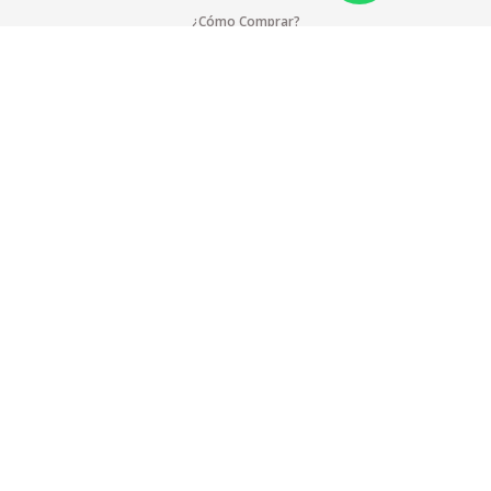
¿Cómo Comprar?
Pagos Internacionales
Cobertura
Suscríbete a nuestra lista de correos
Blog
Compromiso Social