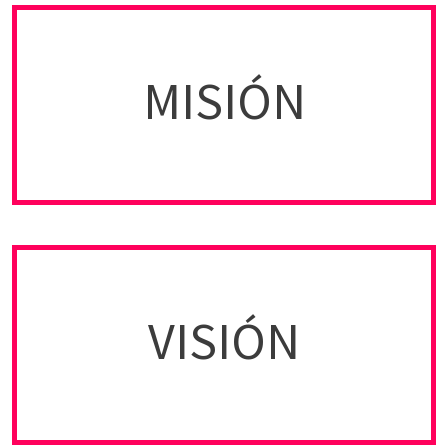
Somos un emprendimiento que busca
MISIÓN
proporcionar el mejor servicio posible
a través de un e-business dedicado a la venta
de flores y regalos en línea.
En Flores y Regalos México aspiramos ser un
VISIÓN
e-business de alcance nacional, incluyente y
responsable con su comunidad, siempre
comprometidos con la calidad y el buen trato.