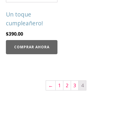
Un toque
cumpleañero!
$
390.00
COMPRAR AHORA
←
1
2
3
4