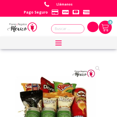
Llámanos
Pago Seguro
0
Buscar: