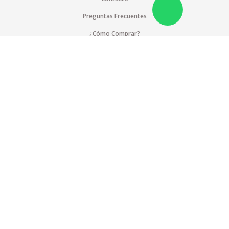
Preguntas Frecuentes
¿Cómo Comprar?
Pagos Internacionales
Cobertura
Suscríbete a nuestra lista de correos
Blog
Compromiso Social