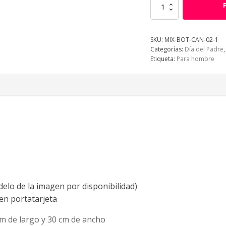
Canasta
Feliz
Día
Papi
SKU:
MIX-BOT-CAN-02-1
cantidad
Categorías:
Día del Padre
Etiqueta:
Para hombre
delo de la imagen por disponibilidad)
en portatarjeta
cm de largo y 30 cm de ancho